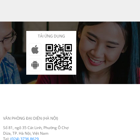
địa, thẻ quốc tế, quét mã QR qua
ứng dụng ngân hàng hoặc ví điện
tử.
TẢI ỨNG DỤNG
VĂN PHÒNG ĐẠI DIỆN (HÀ NỘI)
Số 81, ngõ 35 Cát Linh, Phường Ô Chợ
Dừa, TP. Hà Nội, Việt Nam
Tel:
(024) 3736 8629