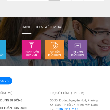
DÀNH CHO NGƯỜI MUA
Ị
THANH TOÁN
NẠP TIỀN
THẺ GAME
OÁN
HÓA ĐƠN
ĐIỆN THOẠI
ĐIỆN THOẠI
54 78
ĐỒNG VIỆT
TRỤ SỞ CHÍNH (TP.HCM)
 DỤNG DI ĐỘNG
Số 35, Đường Nguyễn Huệ, Phường
Sài Gòn, TP. Hồ Chí Minh, Việt Nam
NH TOÁN HÓA ĐƠN
Tel:
(028) 3911 7147