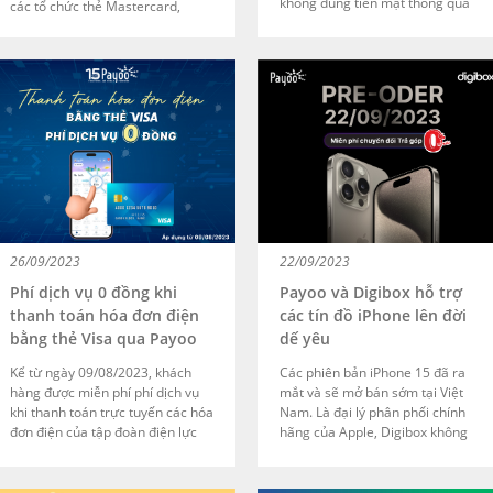
không dùng tiền mặt thông qua
các tổ chức thẻ Mastercard,
chương trình ưu đãi hấp dẫn:
Napas phối hợp tổ chức chương
Hoàn 50.000đ khi thanh toán học
trình ưu đãi hấp dẫn dành riêng
phí SSC qua ứng dụng MyVIB 2.0.
cho chủ thẻ của 2 thương hiệu
Dịch vụ được cung cấp bởi nền
này: Giảm ngay 100.000đ khi
tảng thanh toán Payoo.
thanh toán đơn hàng có giá trị từ
1 triệu đồng trở lên. Chương trình
diễn ra từ 4/10 đến hết
20/11/2023 tại các cửa hàng
đang sử dụng thiết bị thanh toán
Payoo POS.
26/09/2023
22/09/2023
Phí dịch vụ 0 đồng khi
Payoo và Digibox hỗ trợ
thanh toán hóa đơn điện
các tín đồ iPhone lên đời
bằng thẻ Visa qua Payoo
dế yêu
Kể từ ngày 09/08/2023, khách
Các phiên bản iPhone 15 đã ra
hàng được miễn phí phí dịch vụ
mắt và sẽ mở bán sớm tại Việt
khi thanh toán trực tuyến các hóa
Nam. Là đại lý phân phối chính
đơn điện của tập đoàn điện lực
hãng của Apple, Digibox không
EVN bằng thẻ quốc tế Visa do
thể đứng ngoài sự kiện này.
ngân hàng tại Việt Nam phát
Trong đợt mở bán sắp đến,
hành. Ưu đãi được áp dụng cho
Digibox sẽ ưu đãi miễn phí