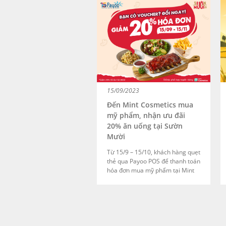
Steak với hóa đơn bất kỳ, khách
hàng nhận ngay 1 voucher
100.000đ sử dụng để mua sắm
sản phẩm làm đẹp tại INNISFREE,
áp dụng cho đơn hàng từ
550.000đ.
15/09/2023
Đến Mint Cosmetics mua
mỹ phẩm, nhận ưu đãi
20% ăn uống tại Sườn
Mười
Từ 15/9 – 15/10, khách hàng quẹt
thẻ qua Payoo POS để thanh toán
hóa đơn mua mỹ phẩm tại Mint
Cosmetics sẽ nhận ngay voucher
ưu đãi giảm giá 20% hóa đơn, tối
đa 150.000đ tại chuỗi nhà hàng
Sườn Mười. Voucher được sử
dụng từ 15/9 đến 15/11.