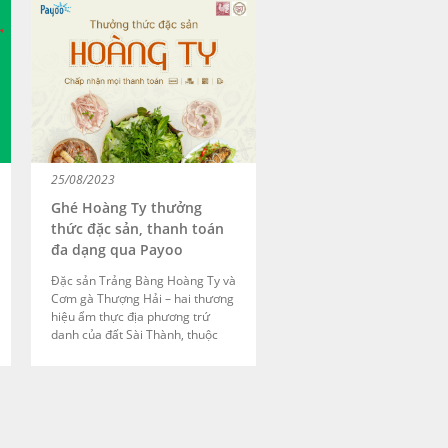
25/08/2023
Ghé Hoàng Ty thưởng
thức đặc sản, thanh toán
đa dạng qua Payoo
Đặc sản Trảng Bàng Hoàng Ty và
Cơm gà Thượng Hải – hai thương
hiệu ẩm thực địa phương trứ
danh của đất Sài Thành, thuộc
Hoàng Ty Group vừa chính thức
triển khai dịch vụ thanh toán qua
Payoo POS. Thực khách ghé quán
vừa được thưởng thức món ngon
chuẩn vị, vừa dễ dàng thanh toán
qua mọi phương thức: thẻ nội