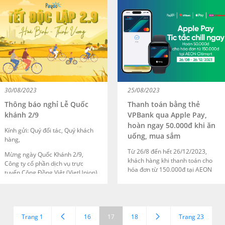
khách hàng thanh toán trên
chuyển đổi cho khách hàng mua
website https://bill.payoo.vn/ và
iPhone 15 series và chọn trả góp
ứng dụng Payoo trên thiết bị di
0% lãi suất qua Payoo.
động.
30/08/2023
25/08/2023
Thông báo nghỉ Lễ Quốc
Thanh toán bằng thẻ
khánh 2/9
VPBank qua Apple Pay,
hoàn ngay 50.000đ khi ăn
Kính gửi: Quý đối tác, Quý khách
uống, mua sắm
hàng,
Từ 26/8 đến hết 26/12/2023,
Mừng ngày Quốc Khánh 2/9,
khách hàng khi thanh toán cho
Công ty cổ phần dịch vụ trực
hóa đơn từ 150.000đ tại AEON
tuyến Cộng Đồng Việt (VietUnion)
Citimart, Pepper Lunch, Bonzon
xin trân trọng thông báo lịch nghỉ
bằng thẻ tín dụng, thẻ ghi nợ
lễ như sau:
quốc tế của VPBank qua ứng
dụng Apple Pay được hoàn ngay
50.000đ vào tài khoản.
Trang 1
16
17
18
Trang 23