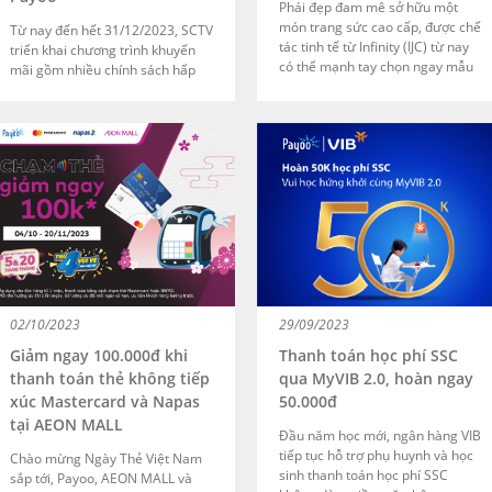
Phái đẹp đam mê sở hữu một
món trang sức cao cấp, được chế
Từ nay đến hết 31/12/2023, SCTV
tác tinh tế từ Infinity (IJC) từ nay
triển khai chương trình khuyến
có thể mạnh tay chọn ngay mẫu
mãi gồm nhiều chính sách hấp
mã yêu thích và thanh toán linh
dẫn dành cho khách hàng thanh
hoạt qua Payoo. Hợp tác cùng
toán dịch vụ truyền hình và
Infinity (IJC), Payoo triển khai giải
internet qua các kênh của Payoo.
pháp thanh toán toàn diện qua
thiết bị thanh toán Payoo POS,
chấp nhận hầu hết các phương
thức thanh toán hiện có trên thị
trường.
02/10/2023
29/09/2023
Giảm ngay 100.000đ khi
Thanh toán học phí SSC
thanh toán thẻ không tiếp
qua MyVIB 2.0, hoàn ngay
xúc Mastercard và Napas
50.000đ
tại AEON MALL
Đầu năm học mới, ngân hàng VIB
tiếp tục hỗ trợ phụ huynh và học
Chào mừng Ngày Thẻ Việt Nam
sinh thanh toán học phí SSC
sắp tới, Payoo, AEON MALL và