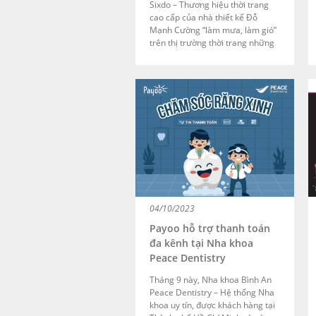
Sixdo – Thương hiệu thời trang
cao cấp của nhà thiết kế Đỗ
Mạnh Cường “làm mưa, làm gió”
trên thị trường thời trang những
năm gần đây vừa hợp tác triển
khai giải pháp thanh toán đa
kênh với Payoo. Từ nay, khách
hàng mua sắm tại Sixdo có thể
linh hoạt lựa chọn nhiều hình
thức thanh toán: trực tuyến qua
cổng thanh toán trên website
thương hiệu, trực tiếp qua máy
Payoo POS và trả góp 0% lãi suất.
04/10/2023
Payoo hỗ trợ thanh toán
đa kênh tại Nha khoa
Peace Dentistry
Tháng 9 này, Nha khoa Bình An
Peace Dentistry – Hệ thống Nha
khoa uy tín, được khách hàng tại