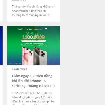
Tháng này, khách hàng không chỉ
nhận voucher Innisfree khi
thưởng thức món ngon tại Le
Monde Steak mà mọi khách hàng
mua sắm mỹ phẩm tại Innisfree
còn được nhận ngay một voucher
ăn uống trị giá 100.000đ tại Le
Monde Steak, áp dụng cho hóa
đơn ăn uống từ 500.000đ. Ưu đãi
này […]
29/09/2023
Giảm ngay 1,2 triệu đồng
khi lên đời iPhone 15
series tại Hoàng Hà Mobile
Từ 29/09 đến hết 31/10, khách
hàng được giảm ngay 1,2 triệu
đồng khi mua sắm các sản phẩm