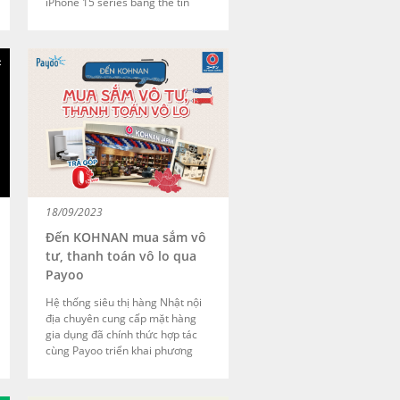
iPhone 15 series bằng thẻ tín
dụng VPBank Mastercard tại
Hoàng Hà Mobile. Ưu đãi được
áp dụng khi thanh toán một lần
toàn bộ đơn hàng và thanh toán
trả góp.
18/09/2023
Đến KOHNAN mua sắm vô
tư, thanh toán vô lo qua
Payoo
Hệ thống siêu thị hàng Nhật nội
địa chuyên cung cấp mặt hàng
gia dụng đã chính thức hợp tác
cùng Payoo triển khai phương
thức thanh toán trả góp 0% lãi
suất cho các mặt hàng có giá trị
cao từ 02 triệu trở lên.