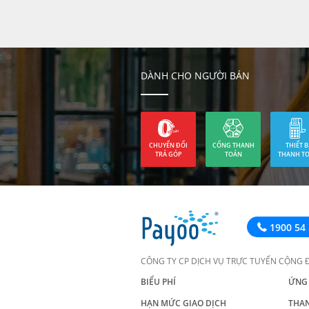
DÀNH CHO NGƯỜI BÁN
CHUYỂN ĐỔI
CỔNG THANH
THIẾT B
TRẢ GÓP
TOÁN
THANH T
1900 54 
CÔNG TY CP DỊCH VỤ TRỰC TUYẾN CỘNG 
BIỂU PHÍ
ỨNG
HẠN MỨC GIAO DỊCH
THA