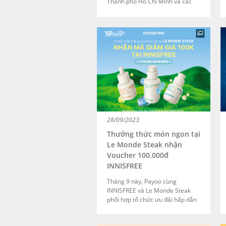
Thành phố Hồ Chí Minh và các
khu vực lân cận tin tưởng chính
thức hợp tác thanh toán toàn
diện cùng Payoo. Giờ đây, khách
hàng đến Peace Dentistry trải
nghiệm dịch vụ chăm sóc răng
miệng có thể linh hoạt thanh
toán trực tiếp qua máy Payoo
POS và thanh toán trực tuyến
qua Cổng thanh toán và
Paymentlink.
28/09/2023
Thưởng thức món ngon tại
Le Monde Steak nhận
Voucher 100.000đ
INNISFREE
Tháng 9 này, Payoo cùng
INNISFREE và Le Monde Steak
phối hợp tổ chức ưu đãi hấp dẫn
dành cho khách hàng. Thưởng
thức món ngon tại Le Monde