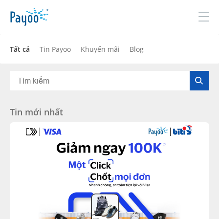
Đăng nhập
Đăng ký
Tất cả
Tin Payoo
Khuyến mãi
Blog
GIỚI THIỆU
Tin mới nhất
SẢN PHẨM & DỊCH VỤ
TIN TỨC
ĐỐI TÁC
TUYỂN DỤNG
LIÊN HỆ