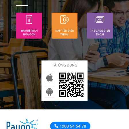
THANH TOÁN
NẠP TIỀN ĐIỆN
THẺ GAME ĐIỆN
HÓA ĐƠN
THOẠI
THOẠI
TẢI ỨNG DỤNG
1900 54 54 78