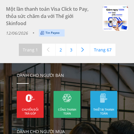
Một lần thanh toán Visa Click to Pay,
thỏa sức chăm da với Thế giới
Skinfood
12/06/2026
Tin Payoo
Trang 1
2
3
Trang 67
DÀNH CHO NGƯỜI BÁN
CHUYỂN ĐỔI
CỔNG THANH
THIẾT BỊ THANH
TRẢ GÓP
TOÁN
TOÁN
DÀNH CHO NGƯỜI MUA