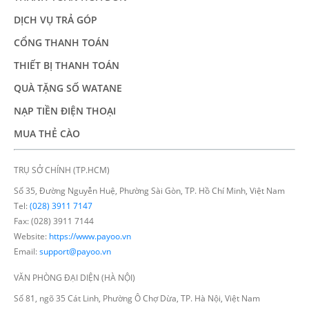
DỊCH VỤ TRẢ GÓP
CỔNG THANH TOÁN
THIẾT BỊ THANH TOÁN
QUÀ TẶNG SỐ WATANE
NẠP TIỀN ĐIỆN THOẠI
MUA THẺ CÀO
TRỤ SỞ CHÍNH (TP.HCM)
Số 35, Đường Nguyễn Huệ, Phường Sài Gòn, TP. Hồ Chí Minh, Việt Nam
Tel:
(028) 3911 7147
Fax: (028) 3911 7144
Website:
https://www.payoo.vn
Email:
support@payoo.vn
VĂN PHÒNG ĐẠI DIỆN (HÀ NỘI)
Số 81, ngõ 35 Cát Linh, Phường Ô Chợ Dừa, TP. Hà Nội, Việt Nam