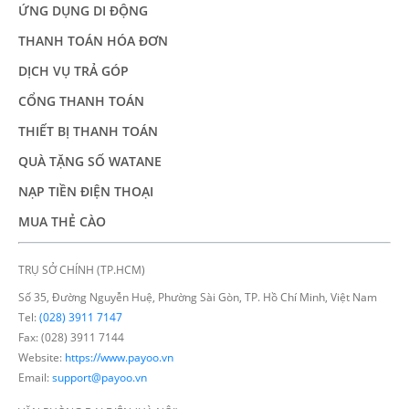
ỨNG DỤNG DI ĐỘNG
THANH TOÁN HÓA ĐƠN
DỊCH VỤ TRẢ GÓP
CỔNG THANH TOÁN
THIẾT BỊ THANH TOÁN
QUÀ TẶNG SỐ WATANE
NẠP TIỀN ĐIỆN THOẠI
MUA THẺ CÀO
TRỤ SỞ CHÍNH (TP.HCM)
Số 35, Đường Nguyễn Huệ, Phường Sài Gòn, TP. Hồ Chí Minh, Việt Nam
Tel:
(028) 3911 7147
Fax: (028) 3911 7144
Website:
https://www.payoo.vn
Email:
support@payoo.vn