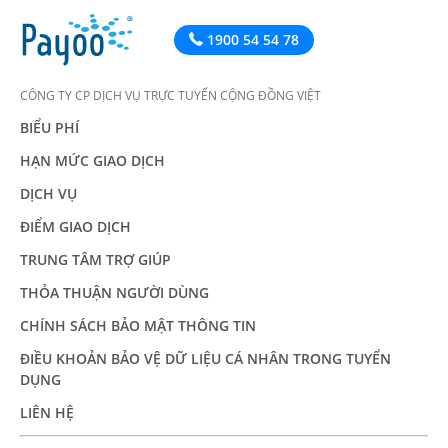
1900 54 54 78
CÔNG TY CP DỊCH VỤ TRỰC TUYẾN CỘNG ĐỒNG VIỆT
BIỂU PHÍ
HẠN MỨC GIAO DỊCH
DỊCH VỤ
ĐIỂM GIAO DỊCH
TRUNG TÂM TRỢ GIÚP
THỎA THUẬN NGƯỜI DÙNG
CHÍNH SÁCH BẢO MẬT THÔNG TIN
ĐIỀU KHOẢN BẢO VỆ DỮ LIỆU CÁ NHÂN TRONG TUYỂN
DỤNG
LIÊN HỆ