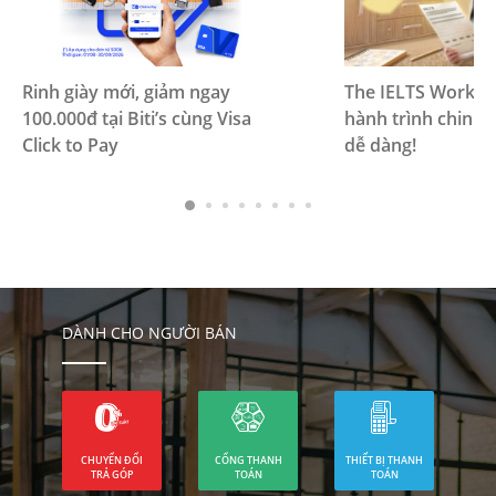
Rinh giày mới, giảm ngay
The IELTS Worksh
100.000đ tại Biti’s cùng Visa
hành trình chinh 
Click to Pay
dễ dàng!
DÀNH CHO NGƯỜI BÁN
CHUYỂN ĐỔI
CỔNG THANH
THIẾT BỊ THANH
TRẢ GÓP
TOÁN
TOÁN