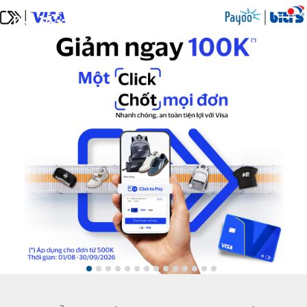
Đăng nhập
Đăng ký
GIỚI THIỆU
SẢN PHẨM & DỊCH VỤ
TIN TỨC
ĐỐI TÁC
TUYỂN DỤNG
LIÊN HỆ