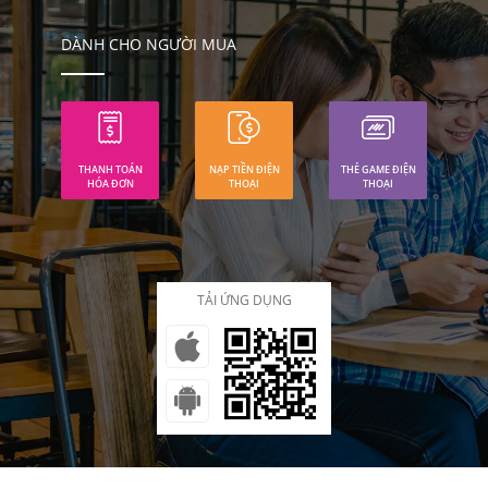
DÀNH CHO NGƯỜI MUA
THANH TOÁN
NẠP TIỀN ĐIỆN
THẺ GAME ĐIỆN
HÓA ĐƠN
THOẠI
THOẠI
TẢI ỨNG DỤNG