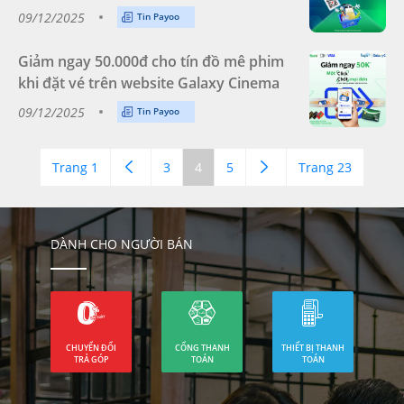
09/12/2025
Tin Payoo
Giảm ngay 50.000đ cho tín đồ mê phim
khi đặt vé trên website Galaxy Cinema
09/12/2025
Tin Payoo
Trang 1
3
4
5
Trang 23
DÀNH CHO NGƯỜI BÁN
CHUYỂN ĐỔI
CỔNG THANH
THIẾT BỊ THANH
TRẢ GÓP
TOÁN
TOÁN