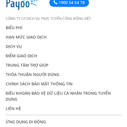
1900 54 54 78
CÔNG TY CP DỊCH VỤ TRỰC TUYẾN CỘNG ĐỒNG VIỆT
BIỂU PHÍ
HẠN MỨC GIAO DỊCH
DỊCH VỤ
ĐIỂM GIAO DỊCH
TRUNG TÂM TRỢ GIÚP
THỎA THUẬN NGƯỜI DÙNG
CHÍNH SÁCH BẢO MẬT THÔNG TIN
ĐIỀU KHOẢN BẢO VỆ DỮ LIỆU CÁ NHÂN TRONG TUYỂN
DỤNG
LIÊN HỆ
ỨNG DỤNG DI ĐỘNG