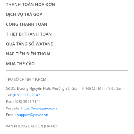
THANH TOÁN HÓA ĐƠN
DỊCH VỤ TRẢ GÓP
CỔNG THANH TOÁN
THIẾT BỊ THANH TOÁN
QUÀ TẶNG SỐ WATANE
NẠP TIỀN ĐIỆN THOẠI
MUA THẺ CÀO
TRỤ SỞ CHÍNH (TP.HCM)
Số 35, Đường Nguyễn Huệ, Phường Sài Gòn, TP. Hồ Chí Minh, Việt Nam
Tel:
(028) 3911 7147
Fax: (028) 3911 7144
Website:
https://www.payoo.vn
Email:
support@payoo.vn
VĂN PHÒNG ĐẠI DIỆN (HÀ NỘI)