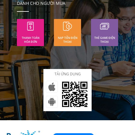
DÀNH CHO NGƯỜI MUA
THANH TOÁN
NẠP TIỀN ĐIỆN
THẺ GAME ĐIỆN
HÓA ĐƠN
THOẠI
THOẠI
TẢI ỨNG DỤNG