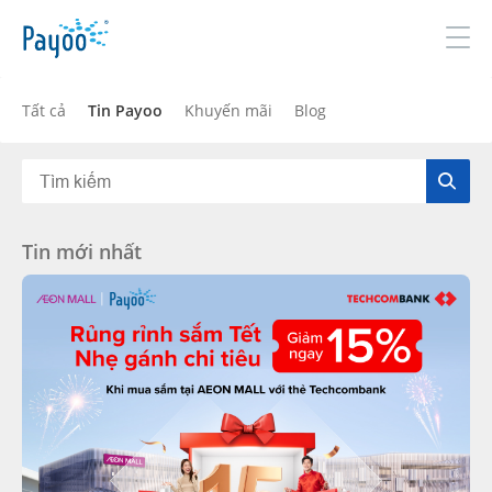
Đăng nhập
Đăng ký
Tất cả
Tin Payoo
Khuyến mãi
Blog
GIỚI THIỆU
Tin mới nhất
SẢN PHẨM & DỊCH VỤ
TIN TỨC
ĐỐI TÁC
TUYỂN DỤNG
LIÊN HỆ