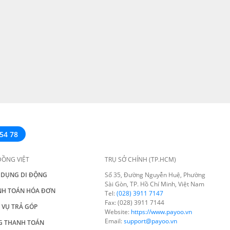
54 78
ĐỒNG VIỆT
TRỤ SỞ CHÍNH (TP.HCM)
 DỤNG DI ĐỘNG
Số 35, Đường Nguyễn Huệ, Phường
Sài Gòn, TP. Hồ Chí Minh, Việt Nam
NH TOÁN HÓA ĐƠN
Tel:
(028) 3911 7147
Fax: (028) 3911 7144
 VỤ TRẢ GÓP
Website:
https://www.payoo.vn
Email:
support@payoo.vn
G THANH TOÁN