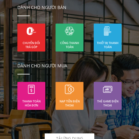
DÀNH CHO NGƯỜI BÁN
CHUYỂN ĐỔI
CỔNG THANH
THIẾT BỊ THANH
TRẢ GÓP
TOÁN
TOÁN
DÀNH CHO NGƯỜI MUA
THANH TOÁN
NẠP TIỀN ĐIỆN
THẺ GAME ĐIỆN
HÓA ĐƠN
THOẠI
THOẠI
TẢI ỨNG DỤNG