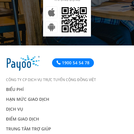
1900 54 54 78
CÔNG TY CP DỊCH VỤ TRỰC TUYẾN CỘNG ĐỒNG VIỆT
BIỂU PHÍ
HẠN MỨC GIAO DỊCH
DỊCH VỤ
ĐIỂM GIAO DỊCH
TRUNG TÂM TRỢ GIÚP