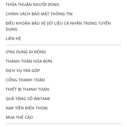
THỎA THUẬN NGƯỜI DÙNG
CHÍNH SÁCH BẢO MẬT THÔNG TIN
ĐIỀU KHOẢN BẢO VỆ DỮ LIỆU CÁ NHÂN TRONG TUYỂN
DỤNG
LIÊN HỆ
ỨNG DỤNG DI ĐỘNG
THANH TOÁN HÓA ĐƠN
DỊCH VỤ TRẢ GÓP
CỔNG THANH TOÁN
THIẾT BỊ THANH TOÁN
QUÀ TẶNG SỐ WATANE
NẠP TIỀN ĐIỆN THOẠI
MUA THẺ CÀO