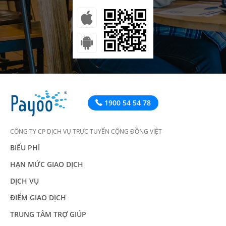
1900 54 54 78
CÔNG TY CP DỊCH VỤ TRỰC TUYẾN CỘNG ĐỒNG VIỆT
BIỂU PHÍ
HẠN MỨC GIAO DỊCH
DỊCH VỤ
ĐIỂM GIAO DỊCH
TRUNG TÂM TRỢ GIÚP