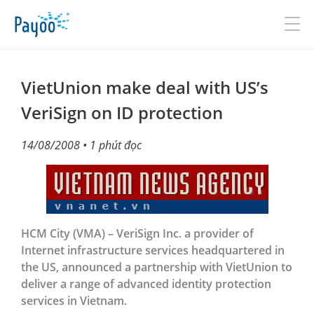
Đăng nhập
Đăng ký
VietUnion make deal with US’s
VeriSign on ID protection
GIỚI THIỆU
14/08/2008
• 1 phút đọc
SẢN PHẨM & DỊCH VỤ
TIN TỨC
ĐỐI TÁC
HCM City (VMA) – VeriSign Inc. a provider of
Internet infrastructure services headquartered in
TUYỂN DỤNG
the US, announced a partnership with VietUnion to
deliver a range of advanced identity protection
LIÊN HỆ
services in Vietnam.