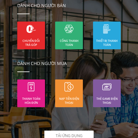
DÀNH CHO NGƯỜI BÁN
CHUYỂN ĐỔI
CỔNG THANH
THIẾT BỊ THANH
TRẢ GÓP
TOÁN
TOÁN
DÀNH CHO NGƯỜI MUA
THANH TOÁN
NẠP TIỀN ĐIỆN
THẺ GAME ĐIỆN
HÓA ĐƠN
THOẠI
THOẠI
TẢI ỨNG DỤNG