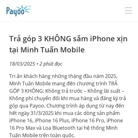
Đăng nhập
Đăng ký
Trả góp 3 KHÔNG sắm iPhone xịn
tại Minh Tuấn Mobile
GIỚI THIỆU
18/03/2025
• 2 phút đọc
SẢN PHẨM & DỊCH VỤ
Tri ân khách hàng những tháng đầu năm 2025,
Minh Tuấn Mobile mang đến chương trình TRẢ
TIN TỨC
GÓP 3 KHÔNG: Không trả trước – Không lãi suất –
Không phí chuyển đổi khi mua hàng và đăng ký trả
ĐỐI TÁC
góp qua Payoo. Chương trình áp dụng từ nay đến
hết ngày 31/3/2025 khi mua các dòng sản phẩm
TUYỂN DỤNG
iPhone 16, iPhone 16 Plus, iPhone 16 Pro, iPhone
LIÊN HỆ
16 Pro Max và Loa Bluetooth tại hệ thống Minh
Tuấn Mobile trên toàn quốc.