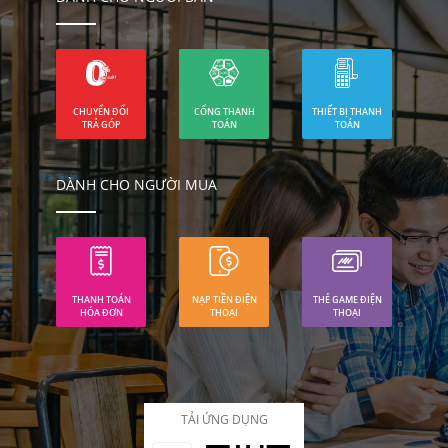
CHUYỂN ĐỔI
CỔNG THANH
THIẾT BỊ THANH
TRẢ GÓP
TOÁN
TOÁN
DÀNH CHO NGƯỜI MUA
THANH TOÁN
NẠP TIỀN ĐIỆN
THẺ GAME ĐIỆN
HÓA ĐƠN
THOẠI
THOẠI
TẢI ỨNG DỤNG