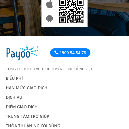
1900 54 54 78
CÔNG TY CP DỊCH VỤ TRỰC TUYẾN CỘNG ĐỒNG VIỆT
BIỂU PHÍ
HẠN MỨC GIAO DỊCH
DỊCH VỤ
ĐIỂM GIAO DỊCH
TRUNG TÂM TRỢ GIÚP
THỎA THUẬN NGƯỜI DÙNG