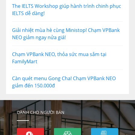
The IELTS Workshop giúp hành trình chinh phục
IELTS dễ dàng!
Giải nhiệt mùa hè cùng Ministop! Chạm VPBank
NEO giảm ngay nửa giá!
Chạm VPBank NEO, thỏa sức mua sắm tại
FamilyMart
Càn quét menu Gong Cha! Chạm VPBank NEO
giảm đến 150.000đ
DÀNH CHO NGƯỜI BÁN