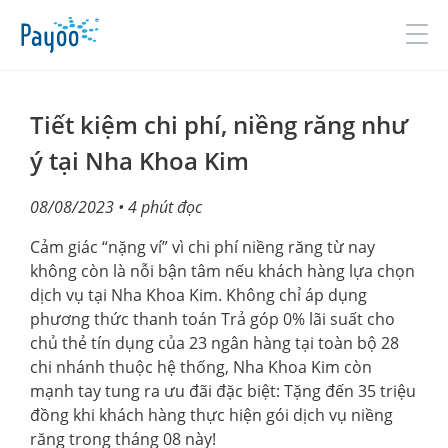
Đăng nhập
Đăng ký
Tiết kiệm chi phí, niềng răng như
ý tại Nha Khoa Kim
GIỚI THIỆU
08/08/2023
• 4 phút đọc
SẢN PHẨM & DỊCH VỤ
Cảm giác “nặng ví” vì chi phí niềng răng từ nay
không còn là nỗi bận tâm nếu khách hàng lựa chọn
TIN TỨC
dịch vụ tại Nha Khoa Kim. Không chỉ áp dụng
phương thức thanh toán Trả góp 0% lãi suất cho
ĐỐI TÁC
chủ thẻ tín dụng của 23 ngân hàng tại toàn bộ 28
chi nhánh thuộc hệ thống, Nha Khoa Kim còn
TUYỂN DỤNG
mạnh tay tung ra ưu đãi đặc biệt: Tặng đến 35 triệu
LIÊN HỆ
đồng khi khách hàng thực hiện gói dịch vụ niềng
răng trong tháng 08 này!