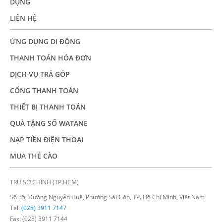
DỤNG
LIÊN HỆ
ỨNG DỤNG DI ĐỘNG
THANH TOÁN HÓA ĐƠN
DỊCH VỤ TRẢ GÓP
CỔNG THANH TOÁN
THIẾT BỊ THANH TOÁN
QUÀ TẶNG SỐ WATANE
NẠP TIỀN ĐIỆN THOẠI
MUA THẺ CÀO
TRỤ SỞ CHÍNH (TP.HCM)
Số 35, Đường Nguyễn Huệ, Phường Sài Gòn, TP. Hồ Chí Minh, Việt Nam
Tel:
(028) 3911 7147
Fax: (028) 3911 7144