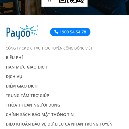
1900 54 54 78
CÔNG TY CP DỊCH VỤ TRỰC TUYẾN CỘNG ĐỒNG VIỆT
BIỂU PHÍ
HẠN MỨC GIAO DỊCH
DỊCH VỤ
ĐIỂM GIAO DỊCH
TRUNG TÂM TRỢ GIÚP
THỎA THUẬN NGƯỜI DÙNG
CHÍNH SÁCH BẢO MẬT THÔNG TIN
ĐIỀU KHOẢN BẢO VỆ DỮ LIỆU CÁ NHÂN TRONG TUYỂN