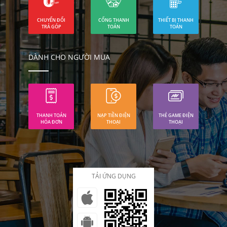
CHUYỂN ĐỔI
CỔNG THANH
THIẾT BỊ THANH
TRẢ GÓP
TOÁN
TOÁN
DÀNH CHO NGƯỜI MUA
THANH TOÁN
NẠP TIỀN ĐIỆN
THẺ GAME ĐIỆN
HÓA ĐƠN
THOẠI
THOẠI
TẢI ỨNG DỤNG