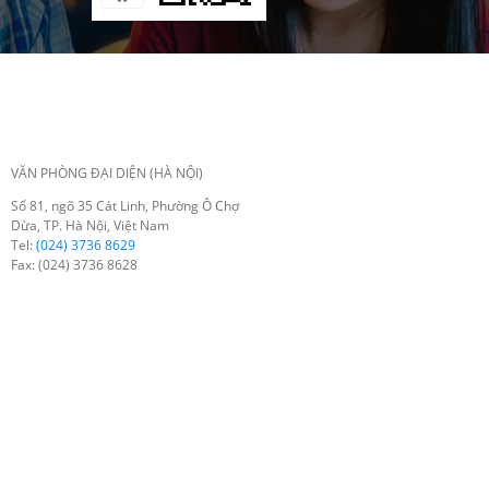
VĂN PHÒNG ĐẠI DIỆN (HÀ NỘI)
Số 81, ngõ 35 Cát Linh, Phường Ô Chợ
Dừa, TP. Hà Nội, Việt Nam
Tel:
(024) 3736 8629
Fax: (024) 3736 8628