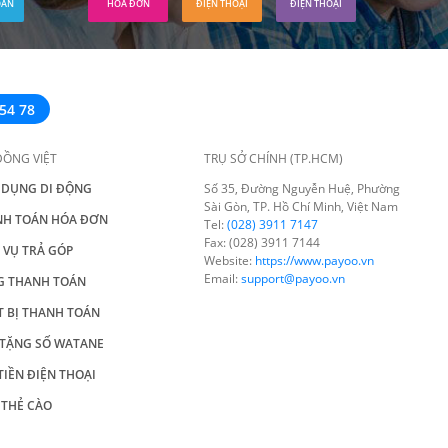
OÁN
HÓA ĐƠN
ĐIỆN THOẠI
ĐIỆN THOẠI
54 78
ĐỒNG VIỆT
TRỤ SỞ CHÍNH (TP.HCM)
 DỤNG DI ĐỘNG
Số 35, Đường Nguyễn Huệ, Phường
Sài Gòn, TP. Hồ Chí Minh, Việt Nam
NH TOÁN HÓA ĐƠN
Tel:
(028) 3911 7147
Fax: (028) 3911 7144
 VỤ TRẢ GÓP
Website:
https://www.payoo.vn
Email:
support@payoo.vn
G THANH TOÁN
T BỊ THANH TOÁN
TẶNG SỐ WATANE
TIỀN ĐIỆN THOẠI
THẺ CÀO