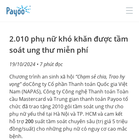
Đăng nhập
Đăng ký
2.010 phụ nữ khó khăn được tầm
soát ung thư miễn phí
GIỚI THIỆU
19/10/2024
• 7 phút đọc
SẢN PHẨM & DỊCH VỤ
Chương trình an sinh xã hội
“Chạm sẻ chia, Trao hy
vọng”
doCông ty Cổ phần Thanh toán Quốc gia Việt
TIN TỨC
Nam (NAPAS), Công ty Công nghệ Thanh toán Toàn
cầu Mastercard và Trung gian thanh toán Payoo tổ
ĐỐI TÁC
chức đã trao tặng 2010 gói tầm soát ung thư cho
phụ nữ yếu thế tại Hà Nội và TP. HCM và cam kết
TUYỂN DỤNG
hỗ trợ
200
suất tầm soát chuyên sâu (trị giá 5 triệu
LIÊN HỆ
đồng/suất) cho những phụ nữ có nguy cơ cao mắc
bệnh.