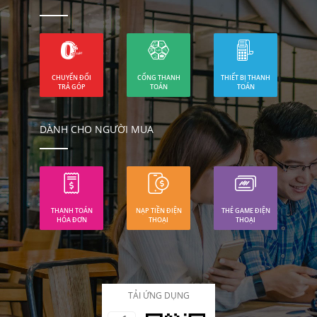
CHUYỂN ĐỔI
CỔNG THANH
THIẾT BỊ THANH
TRẢ GÓP
TOÁN
TOÁN
DÀNH CHO NGƯỜI MUA
THANH TOÁN
NẠP TIỀN ĐIỆN
THẺ GAME ĐIỆN
HÓA ĐƠN
THOẠI
THOẠI
TẢI ỨNG DỤNG